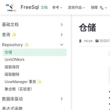
跳
FreeSql
文档
参考
其他作品
捐赠
至
主
要
基础文档
仓储
內
容
查询 ✨
nicye
2020/
Repository ✨
仓储
UnitOfWork
级联保存
级联删除
UowManager 事务 ✨
聚合根（实验室）
数据库驱动
表达式函数