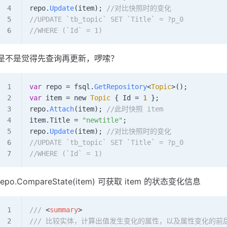
repo
.
Update
(
item
); 
//对比快照时的变化
//UPDATE `tb_topic` SET `Title` = ?p_0
//WHERE (`Id` = 1)
是不是觉得先查询再更新，啰嗦？
var
 repo
 =
 fsql
.
GetRepository
<
Topic
>();
var
 item
 =
 new 
Topic
 { 
Id
 =
 1
 };
repo
.
Attach
(
item
); 
//此时快照 item
item
.
Title
 =
 "newtitle"
;
repo
.
Update
(
item
); 
//对比快照时的变化
//UPDATE `tb_topic` SET `Title` = ?p_0
//WHERE (`Id` = 1)
repo.CompareState(item) 可获取 item 的状态变化信息
/// 
<
summary
>
/// 比较实体，计算出值发生变化的属性，以及属性变化的前