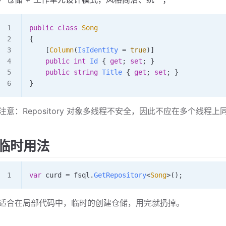
public
 class
 Song
{
    [
Column
(
IsIdentity
 =
 true
)]
    public
 int
 Id
 { 
get
; 
set
; }
    public
 string
 Title
 { 
get
; 
set
; }
}
注意：Repository 对象多线程不安全，因此不应在多个线程
临时用法
var
 curd
 =
 fsql
.
GetRepository
<
Song
>();
适合在局部代码中，临时的创建仓储，用完就扔掉。