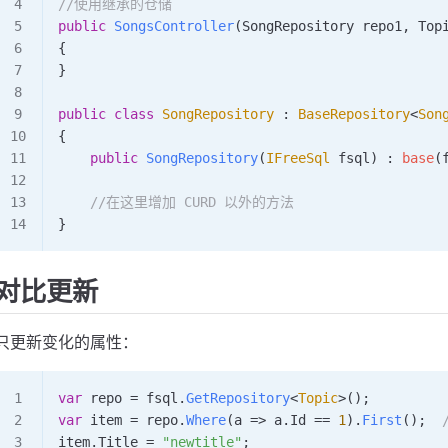
//使用继承的仓储
public
 SongsController
(
SongRepository
 repo1
, 
Top
{
}
public
 class
 SongRepository
 : 
BaseRepository
<
Son
{
    public
 SongRepository
(
IFreeSql
 fsql
) : 
base
(
    //在这里增加 CURD 以外的方法
}
对比更新
只更新变化的属性：
var
 repo
 =
 fsql
.
GetRepository
<
Topic
>();
var
 item
 =
 repo
.
Where
(
a
 => 
a
.
Id
 ==
 1
).
First
();  
item
.
Title
 =
 "newtitle"
;