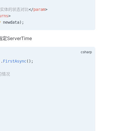
实体的状态对比
</
param
>
urns
>
y
 newdata
);
定ServerTime
).
FirstAsync
();
改的情况