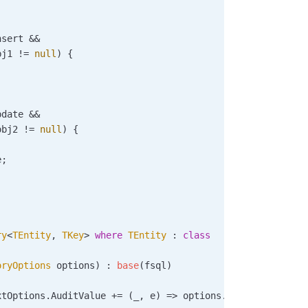
nsert
 &&
bj1
 !=
 null
) {
;
pdate
 &&
obj2
 !=
 null
) {
e
;
ry
<
TEntity
, 
TKey
> 
where
 TEntity
 : 
class
oryOptions
 options
) : 
base
(
fsql
)
xtOptions
.
AuditValue
 +=
 (
_
, 
e
) => 
options
.
AuditValue
(
e
);