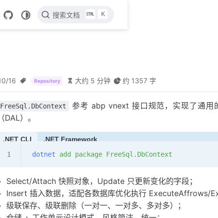
K
搜索文档
10/16
大约 5 分钟
约 1357 字
Repository
参考 abp vnext 接口规范，实现了
FreeSql.DbContext
（DAL）。
.NET CLI
.NET Framework
 dotnet
 add
 package
 FreeSql.DbContext
Select/Attach 快照对象，Update 只更新变化的字段；
Insert 插入数据，适配各数据库优化执行 ExecuteAffrows/Execut
级联保存、级联删除（一对一、一对多、多对多）；
仓储 + 工作单元设计模式，风格简洁、统一；