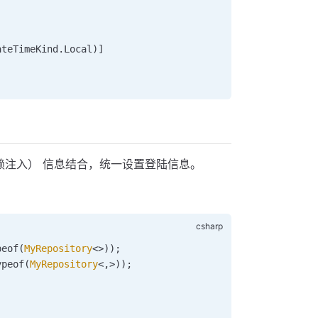
ateTimeKind
.
Local
)]
coped（依赖注入） 信息结合，统一设置登陆信息。
peof
(
MyRepository
<>));
ypeof
(
MyRepository
<,>));