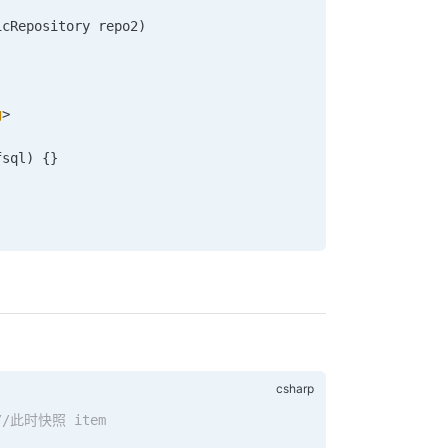
icRepository
 repo2
)
g
>
fsql
) {}
//此时快照 item