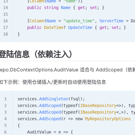
    [
Column
(
Name
 =
 "name"
)]
    public
 string
 Name
 { 
get
; 
set
; }
    [
Column
(
Name
 =
 "update_time"
, 
ServerTime
 =
 D
    public
 DateTime
? 
UpdateTime
 { 
get
; 
set
; }
}
登陆信息（依赖注入）
repo.DbContextOptions.AuditValue 适合与 AddS
如下示例：使用仓储插入/更新时自动使用登陆信息
services
.
AddSingleton
(
fsql
);
services
.
AddScoped
(
typeof
(
IBaseRepository
<>), 
ty
services
.
AddScoped
(
typeof
(
IBaseRepository
<,>), 
t
services
.
AddScoped
(
r
 => new 
MyRepositoryOptions
{
    AuditValue
 =
 e
 => {