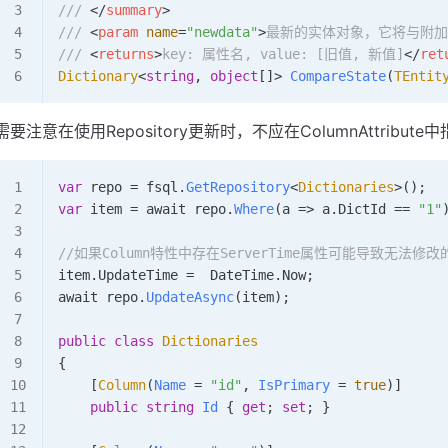
/// 
</
summary
>
/// 
<
param
 name
=
"newdata"
>
最新的实体对象，它将与附加
/// 
<
returns
>
key: 属性名, value: [旧值, 新值]
</
ret
Dictionary
<
string
, 
object
[]> 
CompareState
(
TEntit
需要注意在使用Repository更新时，不应在ColumnAttribute中指
var
 repo
 =
 fsql
.
GetRepository
<
Dictionaries
>();
var
 item
 =
 await 
repo
.
Where
(
a
 => 
a
.
DictId
 ==
 "1"
//如果Column特性中存在ServerTime属性可能导致无法修
item
.
UpdateTime
 =
  DateTime
.
Now
;
await 
repo
.
UpdateAsync
(
item
);
public
 class
 Dictionaries
{
    [
Column
(
Name
 =
 "id"
, 
IsPrimary
 =
 true
)]
    public
 string
 Id
 { 
get
; 
set
; }