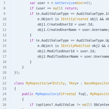
        var
 user
 =
 r
.
GetService
<
User
>();
        if
 (
user
 ==
 null
) 
return
;
        if
 (
e
.
AuditValueType
 ==
 AuditValueType
.
I
            e
.
Object
 is 
IEntityCreated
 obj1
 &&
 o
            obj1
.
CreatedUserId
 =
 user
.
Id
;
            obj1
.
CreatedUserName
 =
 user
.
Username
        }
        if
 (
e
.
AuditValueType
 ==
 AuditValueType
.
U
            e
.
Object
 is 
IEntityModified
 obj2
 &&
 
            obj2
.
ModifiedUserId
 =
 user
.
Id
;
            obj2
.
ModifiedUserName
 =
 user
.
Usernam
        }
    }
});
class
 MyRepository
<
TEntity
, 
TKey
> : 
BaseReposito
{
    public
 MyRepository
(
IFreeSql
 fsql
, 
MyReposit
    {
        if
 (
options
?.
AuditValue
 !=
 null
) 
DbConte