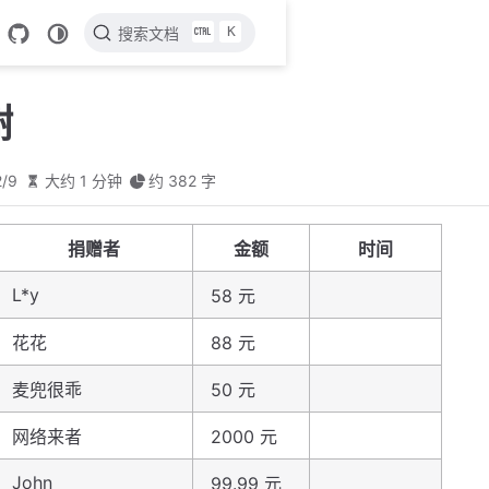
K
搜索文档
谢
2/9
大约 1 分钟
约 382 字
捐赠者
金额
时间
L*y
58 元
花花
88 元
麦兜很乖
50 元
网络来者
2000 元
John
99.99 元