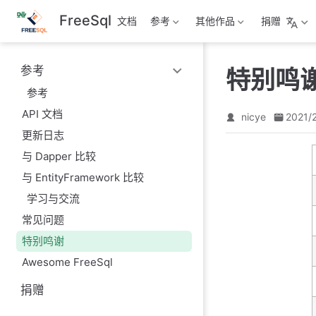
跳
FreeSql
文档
参考
其他作品
捐赠
至
主
要
参考
特别鸣
內
容
参考
API 文档
nicye
2021/
更新日志
与 Dapper 比较
与 EntityFramework 比较
学习与交流
常见问题
特别鸣谢
Awesome FreeSql
捐赠