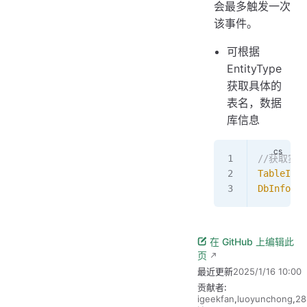
会最多触发一次
该事件。
可根据
EntityType
获取具体的
表名，数据
库信息
//获取实
TableInfo
DbInfoRes
在 GitHub 上编辑此
页
最近更新
2025/1/16 10:00
贡献者:
igeekfan
,
luoyunchong
,
28