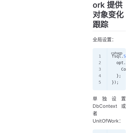
ork 提供
对象变化
跟踪
全局设置：
fsql
.
SetD
  opt
.
OnE
    Conso
  };
});
单独设置
DbContext 或
者
UnitOfWork：