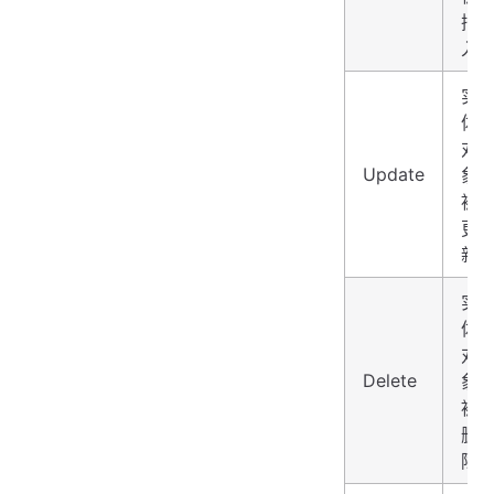
插
入
实
体
对
Update
象
被
更
新
实
体
对
Delete
象
被
删
除