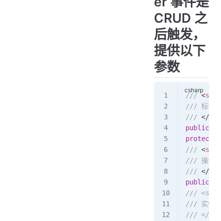
er 事件是
CRUD 之
后触发，
提供以下
参数
/// 
<
summ
/// 标识符
/// 
</
sum
public
 Gu
protected
/// 
<
summ
/// 操作
/// 
</
sum
public
 Cu
/// <summ
/// 实体
/// </sum