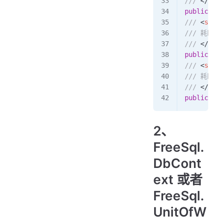
/// 
</
sum
public
 ob
/// 
<
summ
/// 耗时
/// 
</
sum
public
 lo
/// 
<
summ
/// 耗
/// 
</
sum
public
 lo
2、
FreeSql.
DbCont
ext 或者
FreeSql.
UnitOfW