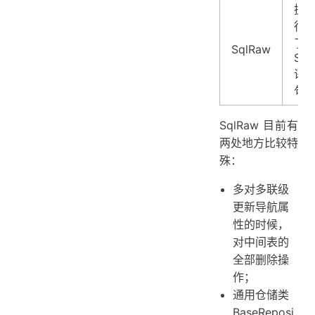
执
行
了
SqlRaw
SQ
语
句
SqlRaw 目前有
两处地方比较特
殊：
多对多联级
更新导航属
性的时候，
对中间表的
全部删除操
作；
通用仓储类
BaseReposi