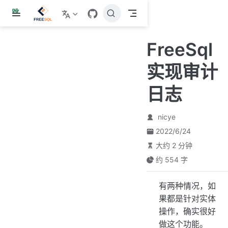
跳
至
主
FreeSql
要
內
实现审计
容
日志
nicye
2022/6/24
大约 2 分钟
约 554 字
有两种情况，如
果都是针对实体
操作，确实很好
做这个功能。