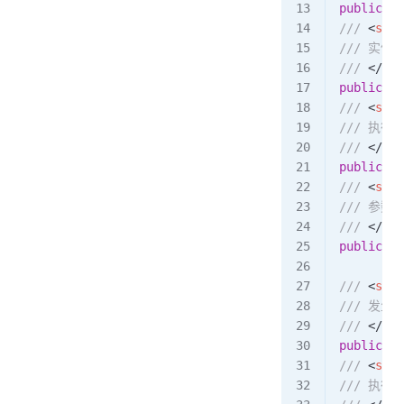
public
 Ty
/// 
<
summ
/// 实体
/// 
</
sum
public
 Ta
/// 
<
summ
/// 执行的
/// 
</
sum
public
 st
/// 
<
summ
/// 参数
/// 
</
sum
public
 Db
/// 
<
summ
/// 发生
/// 
</
sum
public
 Ex
/// 
<
summ
/// 执行