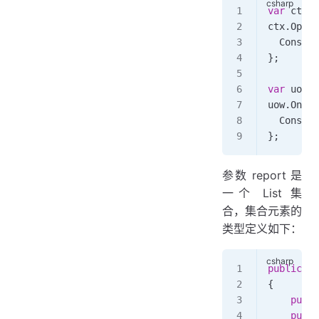
var
 ctx
 =
ctx
.
Optio
  Console
};
var
 uow
 =
uow
.
OnEnt
  Console
};
参数 report 是
一个 List 集
合，集合元素的
类型定义如下：
public
 cl
{
    publi
    publi