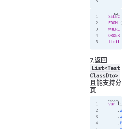
    .
ToLi
SELECT
 ID
FROM
 ( 
se
WHERE
 (
1
 
ORDER BY
 
limit
 0
,
1
7.返回
List<Test
ClassDto>
且能支持分
页
var
 list4
    .
With
    .
Wher
    .
Page