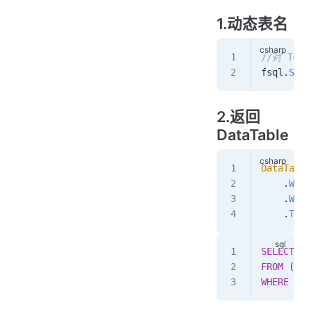
1.动态表名
//对 Test
fsql
.
Sele
2.返回
DataTable
DataTable
    .
With
    .
Wher
    .
ToDa
SELECT
 ID
FROM
 ( 
se
WHERE
 ...