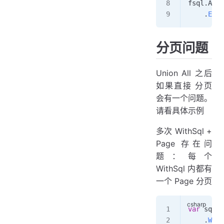
fsql
.
Ado
.
    .
Exec
分页问题
Union All 之后
如果直接 分页
会有一个问题。
请看具体示例
多次 WithSql +
Page 存在问
题：每个
WithSql 内都有
一个 Page 分页
var
 sql1
 
    .
Wher