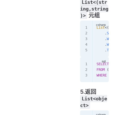
List<(str
ing,string
元组
)>
List
<(
str
    .
Sele
    .
With
    .
Wher
    .
ToLi
SELECT
 ID
FROM
 ( 
se
WHERE
 ...
5.返回
List<obje
ct>