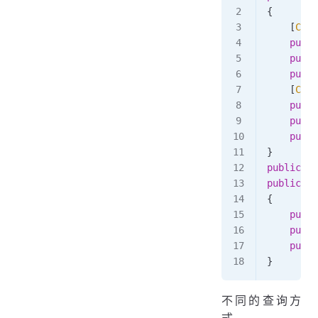
{
    [
Colu
    publi
    publi
    publi
    [
Colu
    publi
    publi
    publi
}
public
 en
public
 cl
{
    publi
    publi
    publi
}
不同的查询方
式。