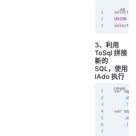
select
 * 
UNION ALL
select
 * 
3、利用
ToSql 拼接
新的
SQL，使用
IAdo 执行
var
 sql1
 
    .
Wher
    .
ToSq
var
 sql2
 
    .
Wher
    .
ToSq