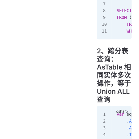
SELECT
  *
FROM
 ( 
SE
    FROM
 
    WHERE
2、跨分表
查询：
AsTable 相
同实体多次
操作，等于
Union ALL
查询
var
 sql
 =
    .
AsTa
    .
AsTa
    .
ToSq