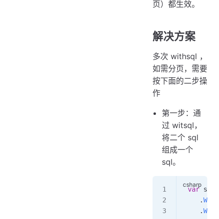
页）都生效。
解决方案
多次 withsql ，
如需分页，需要
按下面的二步操
作
第一步：通
过 witsql，
将二个 sql
组成一个
sql。
 var
 sql
 
    .
With
    .
With