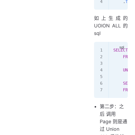
    .
ToSq
如上生成的
UOION ALL 的
sql
SELECT
  *
    FROM
 
    UNION
    SELEC
    FROM
 
第二步：之
后 调用
Page 则是通
过 Union