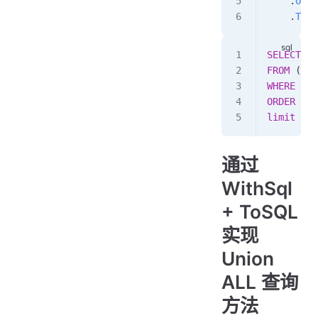
    .
Orde
    .
ToLi
SELECT
 ID
FROM
 ( 
se
WHERE
 (
1
 
ORDER BY
 
limit
 0
,
1
通过
WithSql
+ ToSQL
实现
Union
ALL 查询
方法