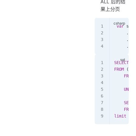
ALL 后的结
果上分页
 var
 sql2
     .
Wit
     .
Pag
     .
ToS
SELECT
 a.
FROM
 ( 
SE
    FROM
 
    UNION
    SELEC
    FROM
 
limit
 10
,