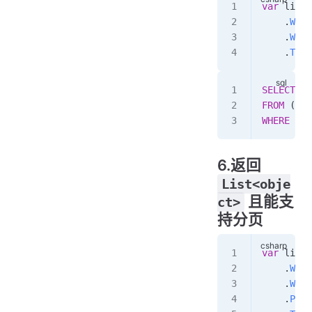
var
 list2
    .
With
    .
Wher
    .
ToLi
SELECT
 *
FROM
 ( 
se
WHERE
 ...
6.返回
List<obje
且能支
ct>
持分页
var
 list3
    .
With
    .
Wher
    .
Page