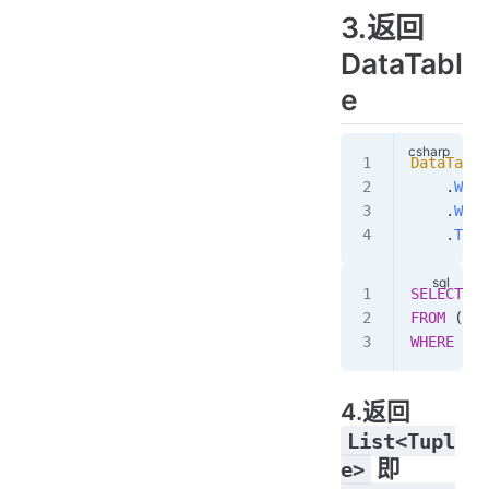
3.返回
DataTabl
e
DataTable
    .
With
    .
Wher
    .
ToDa
SELECT
 *
FROM
 ( 
se
WHERE
 ...
4.返回
List<Tupl
即
e>