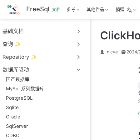
跳
FreeSql
文档
参考
其他作品
捐赠
至
主
要
基础文档
ClickH
內
容
查询 ✨
nicye
2024/
Repository ✨
数据库驱动
国产数据库
MySql 系列数据库
PostgreSQL
Sqlite
Oracle
SqlServer
ODBC