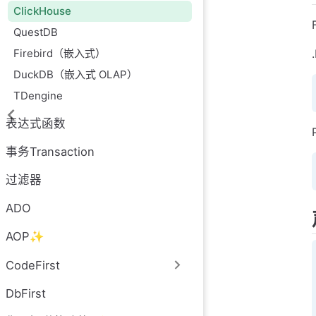
ClickHouse
QuestDB
Firebird（嵌入式）
DuckDB（嵌入式 OLAP）
TDengine
表达式函数
事务Transaction
过滤器
ADO
AOP✨
CodeFirst
DbFirst