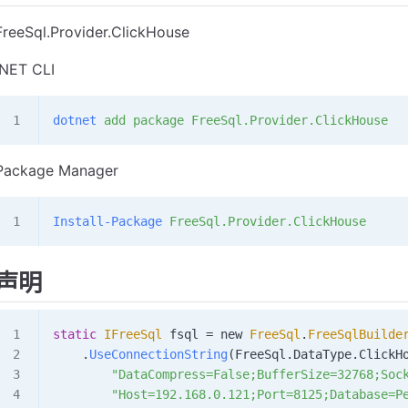
FreeSql.Provider.ClickHouse
.NET CLI
dotnet
 add
 package
 FreeSql.Provider.ClickHouse
Package Manager
Install-Package
 FreeSql.Provider.ClickHouse
声明
static
 IFreeSql
 fsql
 =
 new 
FreeSql
.
FreeSqlBuilde
    .
UseConnectionString
(
FreeSql
.
DataType
.
ClickH
        "DataCompress=False;BufferSize=32768;Soc
        "Host=192.168.0.121;Port=8125;Database=P