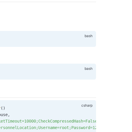
r
()
ouse
,
ketTimeout=10000;CheckCompressedHash=False;Encrypt=False
ersonnelLocation;Username=root;Password=123"
)